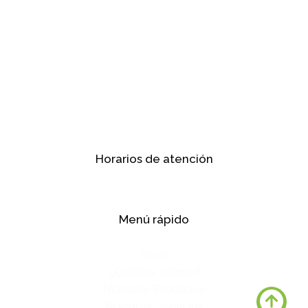
Cartagena de Indias, Colombia.
+57 (605) 660 - 4350
+57 (316) 383 - 0922, +57 (316) 018 - 8404, +57
(316) 523 - 3584, +57 (316) 740 - 3306.
Horarios de atención
Lunes a Viernes 08:00 am – 05:00 pm
Menú rápido
Inicio
¿Quienes somos?
Nuestros Productos
Nuestros Servicios