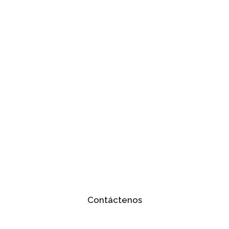
Contáctenos
Barrio Manga 4 Avenida, Calle 29 No. 20-06,