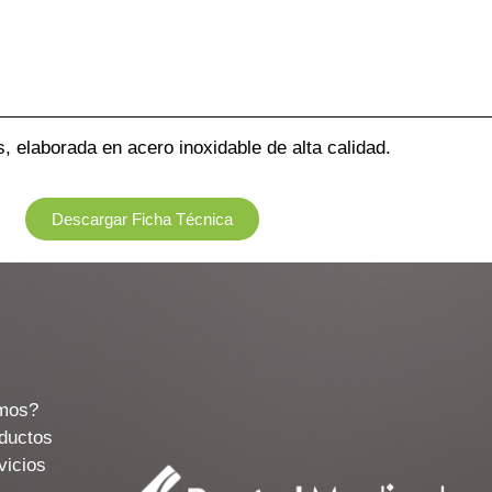
, elaborada en acero inoxidable de alta calidad.
Descargar Ficha Técnica
o
mos?
ductos
vicios